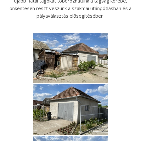
újabb fiatal tagokat toborozhatunk a tagság körébe,
önkéntesen részt veszünk a szakmai utánpótlásban és a
pályaválasztás elősegítésében.