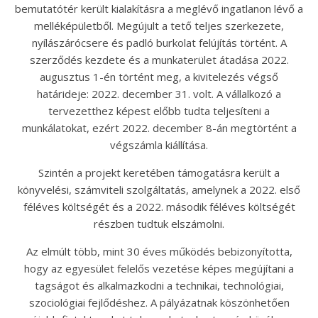
bemutatótér került kialakításra a meglévő ingatlanon lévő a
melléképületből. Megújult a tető teljes szerkezete,
nyílászárócsere és padló burkolat felújítás történt. A
szerződés kezdete és a munkaterület átadása 2022.
augusztus 1-én történt meg, a kivitelezés végső
határideje: 2022. december 31. volt. A vállalkozó a
tervezetthez képest előbb tudta teljesíteni a
munkálatokat, ezért 2022. december 8-án megtörtént a
végszámla kiállítása.
Szintén a projekt keretében támogatásra került a
könyvelési, számviteli szolgáltatás, amelynek a 2022. első
féléves költségét és a 2022. második féléves költségét
részben tudtuk elszámolni.
Az elmúlt több, mint 30 éves működés bebizonyította,
hogy az egyesület felelős vezetése képes megújítani a
tagságot és alkalmazkodni a technikai, technológiai,
szociológiai fejlődéshez. A pályázatnak köszönhetően