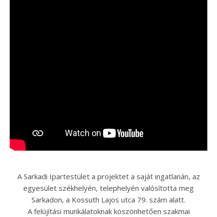
A Sarkadi Ipartestület a projektet a saját ingatlanán, az
egyesület székhelyén, telephelyén valósította meg
Sarkadon, a Kossuth Lajos utca 79. szám alatt.
A felújítási munkálatoknak köszönhetően szakmai