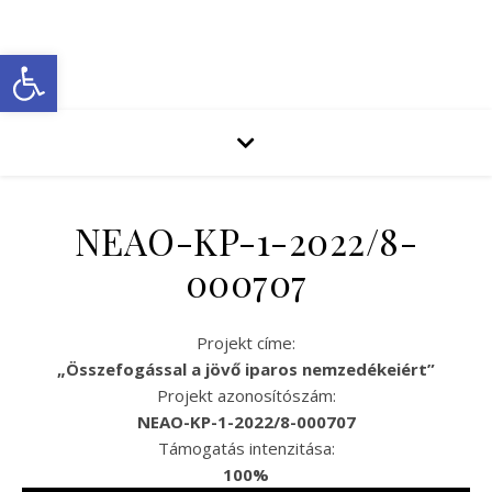
Eszköztár megnyitása
NEAO-KP-1-2022/8-
000707
Projekt címe:
„Összefogással a jövő
iparos nemzedékeiért”
Projekt azonosítószám:
NEAO-KP-1-2022/8-000707
Támogatás intenzitása:
100%